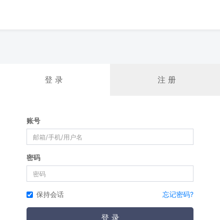
登 录
注 册
账号
密码
保持会话
忘记密码?
登 录